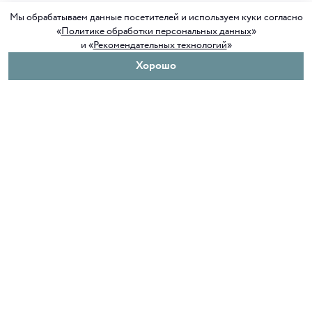
Мы обрабатываем данные посетителей и используем куки согласно
«
Политике обработки персональных данных
»
и «
Рекомендательных технологий
»
Хорошо
О нас
Покупателям
Клуб ORIGAMI
Доставка и оплата
Блог ORIGAMI
Возврат и обмен
Магазины
Как сделать заказ
Вакансии
Программа лояльности
Контакты
Служба поддержки
+7 4012 37 37 44