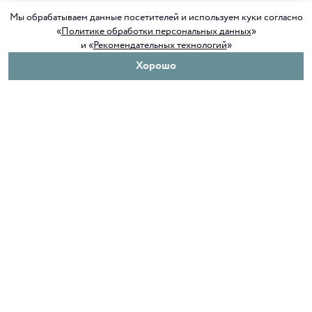
Мы обрабатываем данные посетителей и используем куки согласно
«
Политике обработки персональных данных
»
и «
Рекомендательных технологий
»
Хорошо
О нас
Покупателям
Клуб ORIGAMI
Доставка и оплата
Блог ORIGAMI
Возврат и обмен
Магазины
Как сделать заказ
Вакансии
Программа лояльности
Контакты
Служба поддержки
+7 4012 37 37 44