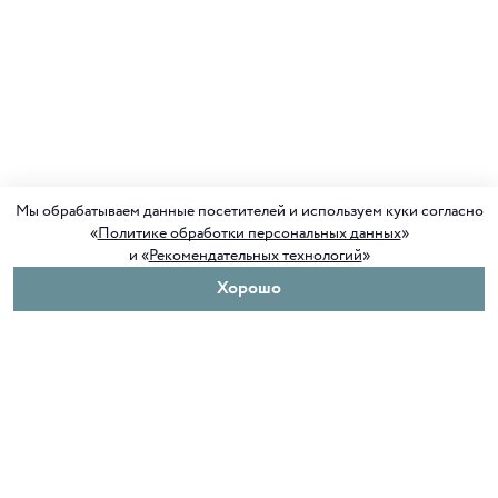
Мы обрабатываем данные посетителей и используем куки согласно
«
Политике обработки персональных данных
»
и «
Рекомендательных технологий
»
Хорошо
О нас
Покупателям
Клуб ORIGAMI
Доставка и оплата
Блог ORIGAMI
Возврат и обмен
Магазины
Как сделать заказ