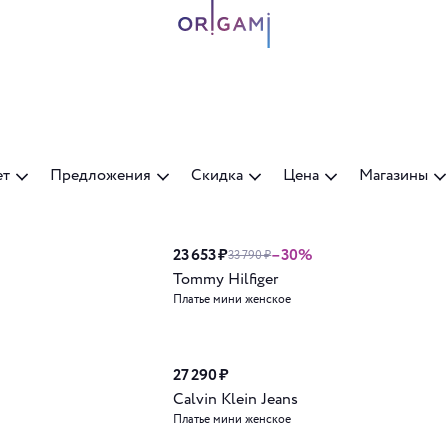
ет
Предложения
Скидка
Цена
Магазины
23 653 ₽
–30%
Новинка
33 790 ₽
Tommy Hilfiger
Платье мини женское
27 290 ₽
Calvin Klein Jeans
Платье мини женское