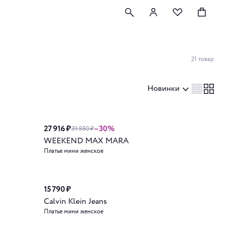
21 товар
Новинки
27 916 ₽
–30%
Новинка
39 880 ₽
WEEKEND MAX MARA
Платье мини женское
15 790 ₽
Calvin Klein Jeans
Платье мини женское