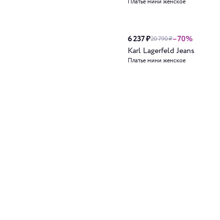
Платье мини женское
6 237 ₽
–70%
20 790 ₽
Karl Lagerfeld Jeans
Платье мини женское