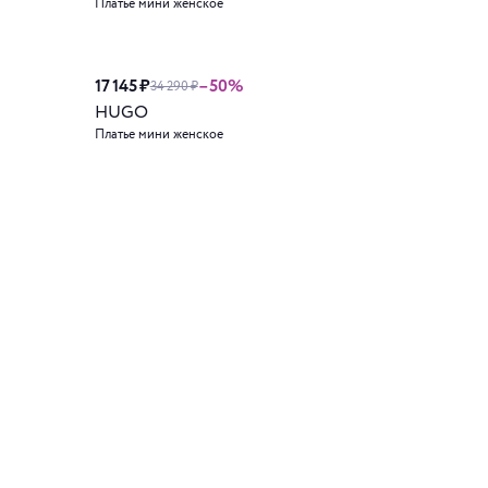
Платье мини женское
17 145 ₽
–50%
34 290 ₽
HUGO
Платье мини женское