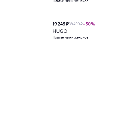
Платье мини женское
19 245 ₽
–50%
38 490 ₽
HUGO
Платье мини женское