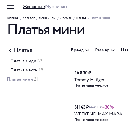
Женщинам
Мужчинам
Главная
/
Каталог
/
Женщинам
/
Одежда
/
Платья
/
Платья мини
Платья мини
Платья
Бренд
Размер
Цв
Платья миди
37
Платья макси
18
24 890 ₽
Новинка
Платья мини
21
Tommy Hilfiger
Платье мини женское
31 143 ₽
–30%
44 490 ₽
WEEKEND MAX MARA
Платье мини женское