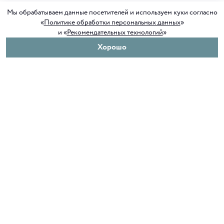
Мы обрабатываем данные посетителей и используем куки согласно
«
Политике обработки персональных данных
»
и «
Рекомендательных технологий
»
Хорошо
О нас
Покупателям
Клуб ORIGAMI
Доставка и оплата
Блог ORIGAMI
Возврат и обмен
Магазины
Как сделать заказ
Вакансии
Программа лояльности
Контакты
Служба поддержки
+7 4012 37 37 44