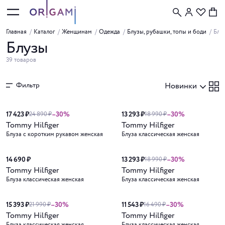
Главная
/
Каталог
/
Женщинам
/
Одежда
/
Блузы, рубашки, топы и боди
/
Блу
Блузы
39 товаров
Фильтр
Новинки
Новинка
Новинка
17 423 ₽
–30%
13 293 ₽
–30%
24 890 ₽
18 990 ₽
Tommy Hilfiger
Tommy Hilfiger
Блуза с коротким рукавом женская
Блуза классическая женская
Новинка
Новинка
14 690 ₽
13 293 ₽
–30%
18 990 ₽
Tommy Hilfiger
Tommy Hilfiger
Блуза классическая женская
Блуза классическая женская
Новинка
Новинка
15 393 ₽
–30%
11 543 ₽
–30%
21 990 ₽
16 490 ₽
Tommy Hilfiger
Tommy Hilfiger
Блуза классическая женская
Блуза классическая женская