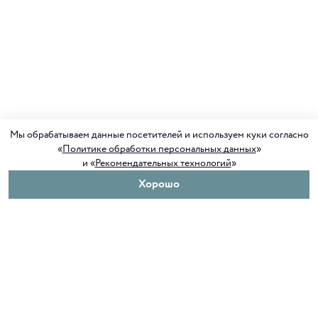
Мы обрабатываем данные посетителей и используем куки согласно
«
Политике обработки персональных данных
»
и «
Рекомендательных технологий
»
Хорошо
О нас
Покупателям
Клуб ORIGAMI
Доставка и оплата
Блог ORIGAMI
Возврат и обмен
Магазины
Как сделать заказ