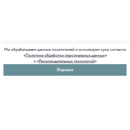
Мы обрабатываем данные посетителей и используем куки согласно
«
Политике обработки персональных данных
»
и «
Рекомендательных технологий
»
Хорошо
О нас
Покупателям
Клуб ORIGAMI
Доставка и оплата
Блог ORIGAMI
Возврат и обмен
Магазины
Как сделать заказ
Вакансии
Программа лояльности