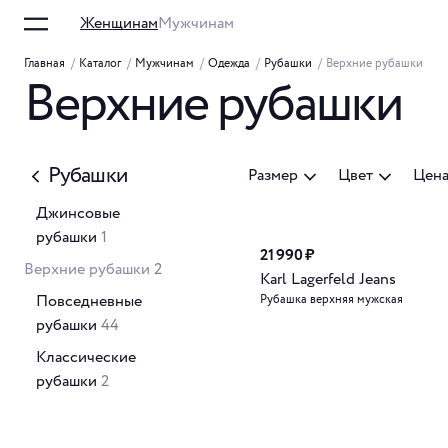
Женщинам
Мужчинам
Главная
/
Каталог
/
Мужчинам
/
Одежда
/
Рубашки
/
Верхние рубашки
Верхние рубашки
Рубашки
Размер
Цвет
Цен
Джинсовые
рубашки
1
21 990 ₽
Верхние рубашки
2
Karl Lagerfeld Jeans
Повседневные
Рубашка верхняя мужская
рубашки
44
Классические
рубашки
2