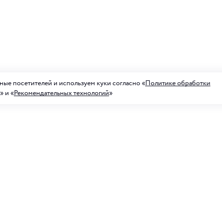
ые посетителей и используем куки согласно «
Политике обработки
» и «
Рекомендательных технологий
»
а на рассылку акций
ных предложений
Для него