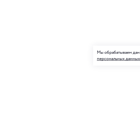
Мы обрабатываем данн
персональных данных
Подписк
О нас
и товар
Клуб ORIGAMI
Блог ORIGAMI
Для нее
Магазины
Вакансии