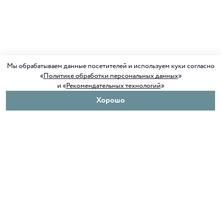
Мы обрабатываем данные посетителей и используем куки согласно
«
Политике обработки персональных данных
»
и «
Рекомендательных технологий
»
Хорошо
О нас
Покупателям
Клуб ORIGAMI
Доставка и оплата
Блог ORIGAMI
Возврат и обмен
Магазины
Как сделать заказ
Вакансии
Программа лояльности
Контакты