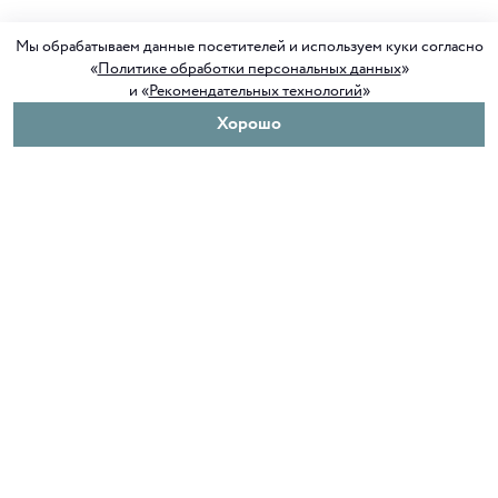
Мы обрабатываем данные посетителей и используем куки согласно
«
Политике обработки персональных данных
»
и «
Рекомендательных технологий
»
Хорошо
О нас
Покупателям
Клуб ORIGAMI
Доставка и оплата
Блог ORIGAMI
Возврат и обмен
Магазины
Как сделать заказ
Вакансии
Программа лояльности
Контакты
Служба поддержки
+7 4012 37 37 44