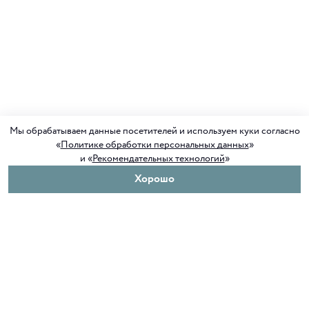
Мы обрабатываем данные посетителей и используем куки согласно
«
Политике обработки персональных данных
»
и «
Рекомендательных технологий
»
Хорошо
О нас
Покупателям
Клуб ORIGAMI
Доставка и оплата
Блог ORIGAMI
Возврат и обмен
Магазины
Как сделать заказ