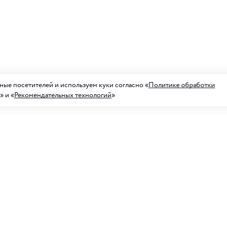
ые посетителей и используем куки согласно «
Политике обработки
» и «
Рекомендательных технологий
»
а на рассылку акций
ных предложений
Для него