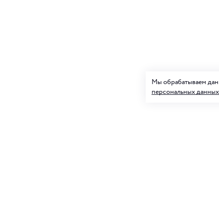
Мы обрабатываем данн
персональных данных
Подписк
О нас
и товар
Клуб ORIGAMI
Блог ORIGAMI
Для нее
Магазины
Вакансии