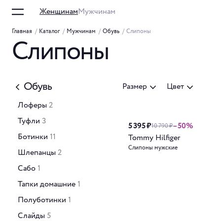
Женщинам
Мужчинам
Главная
/
Каталог
/
Мужчинам
/
Обувь
/
Слипоны
Слипоны
Обувь
Размер
Цвет
Лоферы
2
Туфли
3
5 395 ₽
–50%
10 790 ₽
Ботинки
11
Tommy Hilfiger
Слипоны мужские
Шлепанцы
2
Сабо
1
Тапки домашние
1
Полуботинки
1
Слайды
5