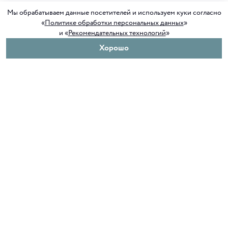
Мы обрабатываем данные посетителей и используем куки согласно
«
Политике обработки персональных данных
»
и «
Рекомендательных технологий
»
Хорошо
О нас
Покупателям
Клуб ORIGAMI
Доставка и оплата
Блог ORIGAMI
Возврат и обмен
Магазины
Как сделать заказ
Вакансии
Программа лояльности
Контакты
Служба поддержки
+7 4012 37 37 44