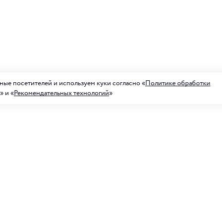
ые посетителей и используем куки согласно «
Политике обработки
» и «
Рекомендательных технологий
»
а на рассылку акций
ных предложений
Для него