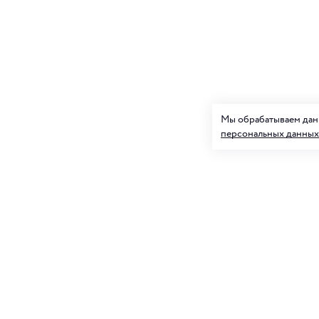
Мы обрабатываем данн
персональных данных
Подписк
О нас
и товар
Клуб ORIGAMI
Блог ORIGAMI
Для нее
Магазины
Вакансии