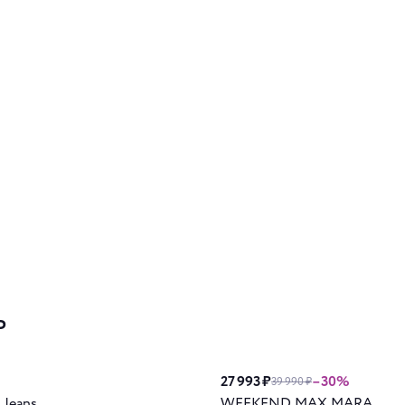
ь
27 993 ₽
–30%
39 990 ₽
 Jeans
WEEKEND MAX MARA