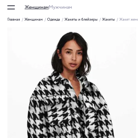
Женщинам
Мужчинам
Главная
/
Женщинам
/
Одежда
/
Жакеты и блейзеры
/
Жакеты
/
Жакет жен