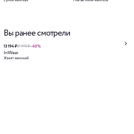
Сумка женская
Платье мини женское
Вы ранее смотрели
13 194 ₽
–40%
21 990 ₽
InWear
Жакет женский