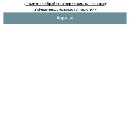
«
Политике обработки персональных данных
»
и «
Рекомендательных технологий
»
Хорошо
О нас
Покупателям
Клуб ORIGAMI
Доставка и оплата
Блог ORIGAMI
Возврат и обмен
Магазины
Как сделать заказ
Вакансии
Программа лояльности
Контакты
Служба поддержки
+7 4012 37 37 44
shop@origamiclub.ru