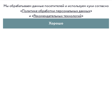
Мы обрабатываем данные посетителей и используем куки согласно
«
Политике обработки персональных данных
»
и «
Рекомендательных технологий
»
Хорошо
О нас
Покупателям
Клуб ORIGAMI
Доставка и оплата
Блог ORIGAMI
Возврат и обмен
Магазины
Как сделать заказ
Вакансии
Программа лояльности
Контакты
Служба поддержки
+7 4012 37 37 44