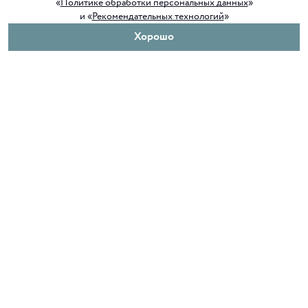
«
Политике обработки персональных данных
»
и «
Рекомендательных технологий
»
Хорошо
О нас
Покупателям
Клуб ORIGAMI
Доставка и оплата
Блог ORIGAMI
Возврат и обмен
Магазины
Как сделать заказ
Вакансии
Программа лояльности
Контакты
Служба поддержки
+7 4012 37 37 44
shop@origamiclub.ru