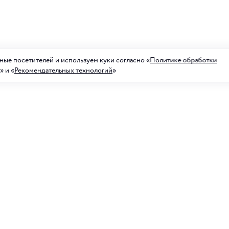
ые посетителей и используем куки согласно «
Политике обработки
» и «
Рекомендательных технологий
»
а на рассылку акций
ных предложений
Для него
 рассылку, я соглашаюсь с
условиями обработки