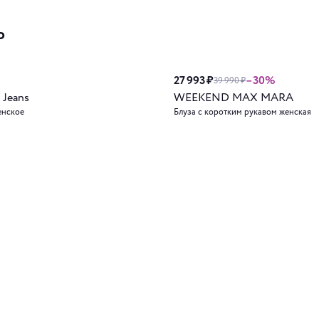
ь
27 993 ₽
–30%
39 990 ₽
 Jeans
WEEKEND MAX MARA
енское
Блуза с коротким рукавом женская