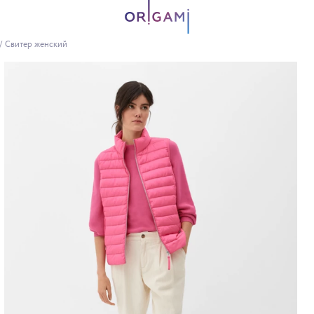
/
Свитер женский