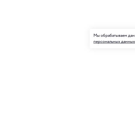
Мы обрабатываем данн
персональных данных
Подписк
О нас
и товар
Клуб ORIGAMI
Блог ORIGAMI
Для нее
Магазины
Вакансии
Контакты
Подписываясь на