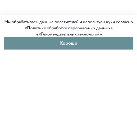
Мы обрабатываем данные посетителей и используем куки согласно
«
Политике обработки персональных данных
»
и «
Рекомендательных технологий
»
Хорошо
О нас
Покупателям
Клуб ORIGAMI
Доставка и оплата
Блог ORIGAMI
Возврат и обмен
Магазины
Как сделать заказ
Вакансии
Программа лояльности
Контакты
Служба поддержки