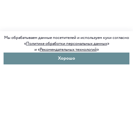
Мы обрабатываем данные посетителей и используем куки согласно
«
Политике обработки персональных данных
»
и «
Рекомендательных технологий
»
Хорошо
О нас
Покупателям
Клуб ORIGAMI
Доставка и оплата
Блог ORIGAMI
Возврат и обмен
Магазины
Как сделать заказ
Вакансии
Программа лояльности
Контакты