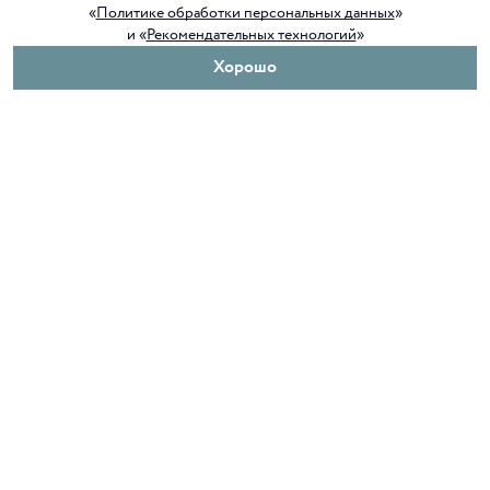
«
Политике обработки персональных данных
»
и «
Рекомендательных технологий
»
Хорошо
О нас
Покупателям
Клуб ORIGAMI
Доставка и оплата
Блог ORIGAMI
Возврат и обмен
Магазины
Как сделать заказ
Вакансии
Программа лояльности
Контакты
Служба поддержки
+7 4012 37 37 44
shop@origamiclub.ru