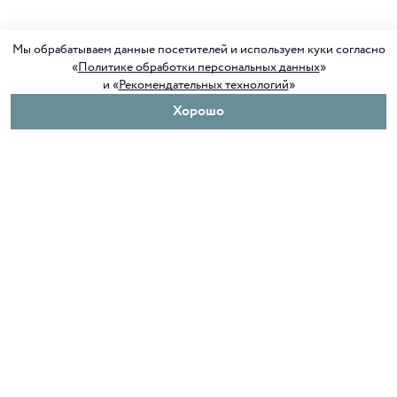
Мы обрабатываем данные посетителей и используем куки согласно
«
Политике обработки персональных данных
»
и «
Рекомендательных технологий
»
Хорошо
О нас
Покупателям
Клуб ORIGAMI
Доставка и оплата
Блог ORIGAMI
Возврат и обмен
Магазины
Как сделать заказ
Вакансии
Программа лояльности
Контакты
Служба поддержки