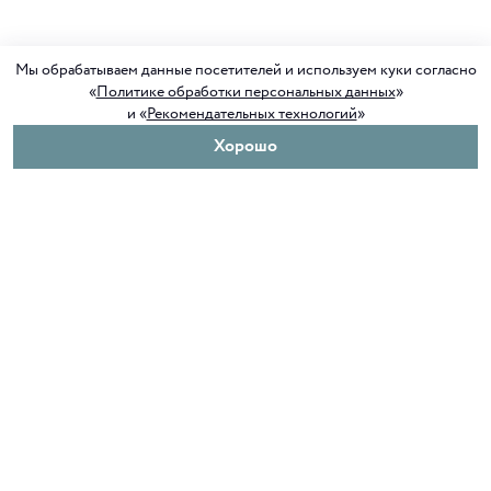
Мы обрабатываем данные посетителей и используем куки согласно
«
Политике обработки персональных данных
»
и «
Рекомендательных технологий
»
Хорошо
О нас
Покупателям
Клуб ORIGAMI
Доставка и оплата
Блог ORIGAMI
Возврат и обмен
Магазины
Как сделать заказ
Вакансии
Программа лояльности
Контакты
Служба поддержки