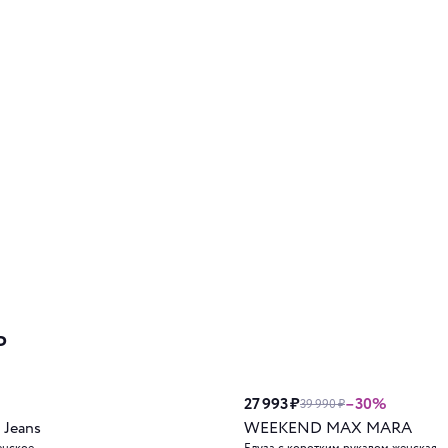
ь
27 993 ₽
–30%
39 990 ₽
 Jeans
WEEKEND MAX MARA