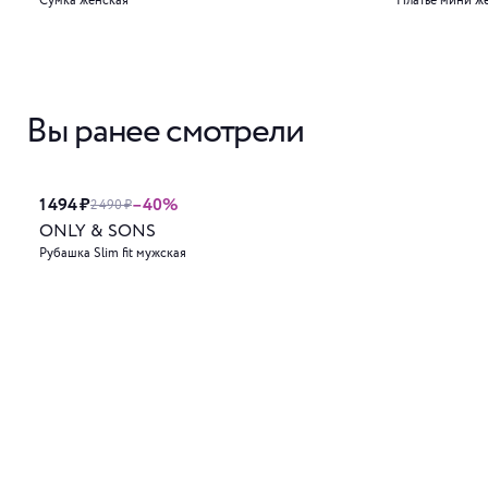
Сумка женская
Платье мини ж
Вы ранее смотрели
1 494 ₽
–40%
2 490 ₽
ONLY & SONS
Рубашка Slim fit мужская