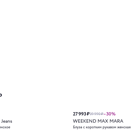
ь
27 993 ₽
–30%
39 990 ₽
 Jeans
WEEKEND MAX MARA
енское
Блуза с коротким рукавом женская