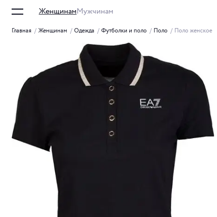
Женщинам
Мужчинам
Главная
/
Женщинам
/
Одежда
/
Футболки и поло
/
Поло
/
Поло женское