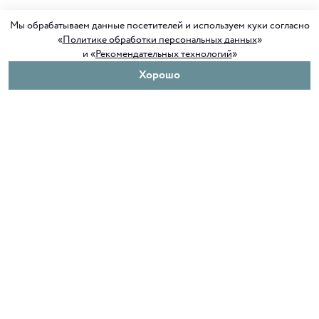
Мы обрабатываем данные посетителей и используем куки согласно
«
Политике обработки персональных данных
»
и «
Рекомендательных технологий
»
Хорошо
О нас
Покупателям
Клуб ORIGAMI
Доставка и оплата
Блог ORIGAMI
Возврат и обмен
Магазины
Как сделать заказ
Вакансии
Программа лояльности
Контакты
Служба поддержки
+7 4012 37 37 44