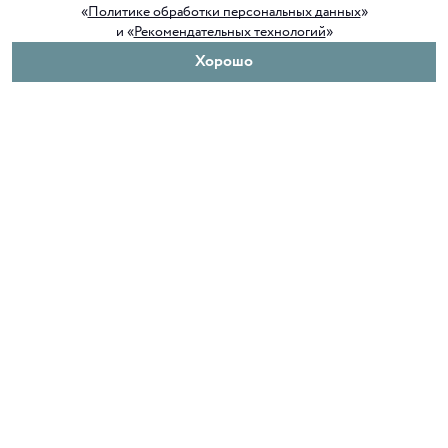
«
Политике обработки персональных данных
»
и «
Рекомендательных технологий
»
Хорошо
О нас
Покупателям
Клуб ORIGAMI
Доставка и оплата
Блог ORIGAMI
Возврат и обмен
Магазины
Как сделать заказ
Вакансии
Программа лояльности
Контакты
Служба поддержки
+7 4012 37 37 44
shop@origamiclub.ru