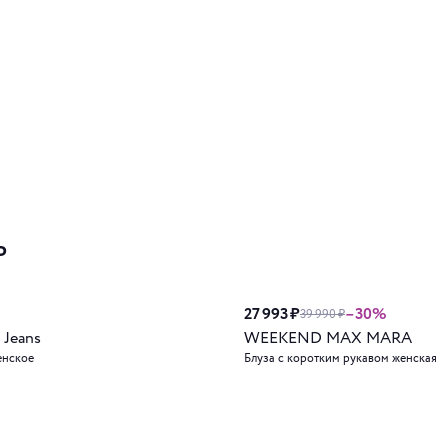
ь
27 993 ₽
–30%
39 990 ₽
 Jeans
WEEKEND MAX MARA
енское
Блуза с коротким рукавом женская