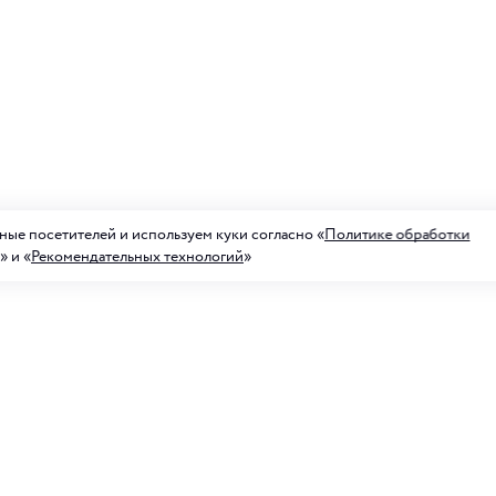
ые посетителей и используем куки согласно «
Политике обработки
» и «
Рекомендательных технологий
»
а на рассылку акций
ных предложений
Для него