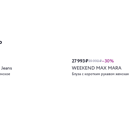
ь
27 993 ₽
–30%
39 990 ₽
 Jeans
WEEKEND MAX MARA
енское
Блуза с коротким рукавом женская