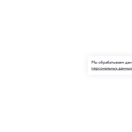
Мы обрабатываем данн
персональных данных
Подписк
О нас
и товар
Клуб ORIGAMI
Блог ORIGAMI
Для нее
Магазины