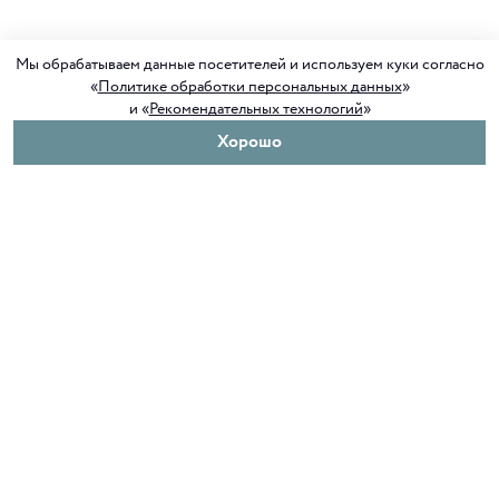
Мы обрабатываем данные посетителей и используем куки согласно
«
Политике обработки персональных данных
»
и «
Рекомендательных технологий
»
Хорошо
О нас
Покупателям
Клуб ORIGAMI
Доставка и оплата
Блог ORIGAMI
Возврат и обмен
Магазины
Как сделать заказ
Вакансии
Программа лояльности
Контакты
Служба поддержки