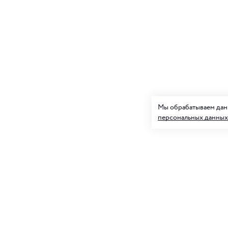
Мы обрабатываем данн
персональных данных
Подписк
О нас
и товар
Клуб ORIGAMI
Блог ORIGAMI
Для нее
Магазины