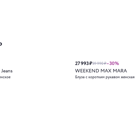
ь
27 993 ₽
–30%
39 990 ₽
 Jeans
WEEKEND MAX MARA
енское
Блуза с коротким рукавом женская