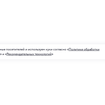
ые посетителей и используем куки согласно «
Политике обработки
» и «
Рекомендательных технологий
»
а на рассылку акций
ных предложений
Для него