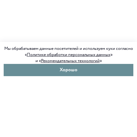
Мы обрабатываем данные посетителей и используем куки согласно
«
Политике обработки персональных данных
»
и «
Рекомендательных технологий
»
Хорошо
О нас
Покупателям
Клуб ORIGAMI
Доставка и оплата
Блог ORIGAMI
Возврат и обмен
Магазины
Как сделать заказ
Вакансии
Программа лояльности