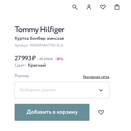
Tommy Hilfiger
Куртка бомбер женская
Артикул
WW0WW47760 XLG
27 993 ₽
- 39 990 ₽
-30%
Цвет:
Красный
Размер
Размерная сетка
Выберите размер
Добавить в корзину