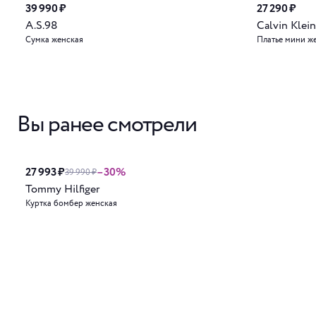
39 990 ₽
27 290 ₽
A.S.98
Calvin Klein
Сумка женская
Платье мини ж
Вы ранее смотрели
27 993 ₽
–30%
39 990 ₽
Tommy Hilfiger
Куртка бомбер женская