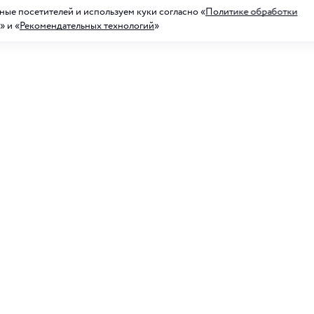
ые посетителей и используем куки согласно «
Политике обработки
» и «
Рекомендательных технологий
»
а на рассылку акций
ных предложений
Для него
 рассылку, я соглашаюсь с
условиями обработки
анных