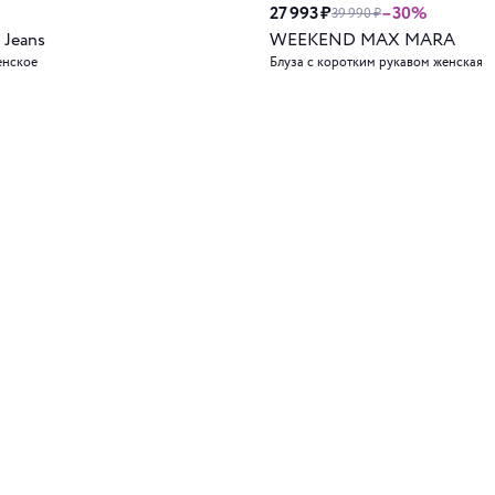
27 993 ₽
–30%
39 990 ₽
 Jeans
WEEKEND MAX MARA
енское
Блуза с коротким рукавом женская