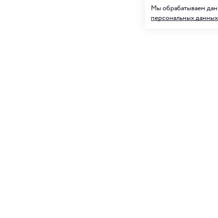
Мы обрабатываем данн
персональных данных
Подписк
О нас
и товар
Клуб ORIGAMI
Блог ORIGAMI
Для нее
Магазины
Вакансии
Контакты
Подписываясь на
персональных д
Служба поддержки
+7 4012 37 37 44
shop@origamiclub.ru