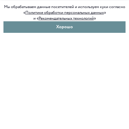
Мы обрабатываем данные посетителей и используем куки согласно
«
Политике обработки персональных данных
»
и «
Рекомендательных технологий
»
Хорошо
О нас
Покупателям
Клуб ORIGAMI
Доставка и оплата
Блог ORIGAMI
Возврат и обмен
Магазины
Как сделать заказ
Вакансии
Программа лояльности
Контакты
Служба поддержки
+7 4012 37 37 44