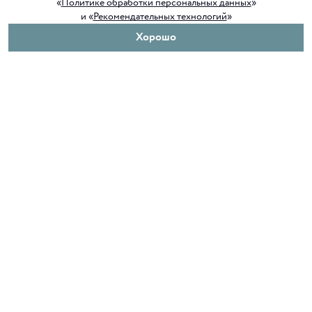
«
Политике обработки персональных данных
»
и «
Рекомендательных технологий
»
Хорошо
О нас
Покупателям
Клуб ORIGAMI
Доставка и оплата
Блог ORIGAMI
Возврат и обмен
Магазины
Как сделать заказ
Вакансии
Программа лояльности
Контакты
Служба поддержки
+7 4012 37 37 44
shop@origamiclub.ru