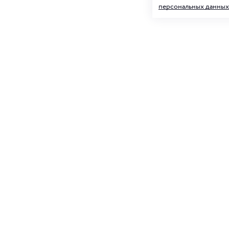
персональных данных
Подписк
О нас
и товар
Клуб ORIGAMI
Блог ORIGAMI
Для нее
Магазины
Вакансии
Контакты
Подписываясь на
персональных д
Служба поддержки
+7 4012 37 37 44
shop@origamiclub.ru