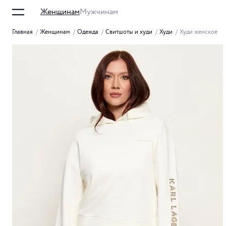
Женщинам
Мужчинам
Главная
/
Женщинам
/
Одежда
/
Свитшоты и худи
/
Худи
/
Худи женское