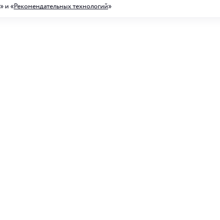
» и «
Рекомендательных технологий
»
а на рассылку акций
ных предложений
Для него
 рассылку, я соглашаюсь с
условиями обработки
анных