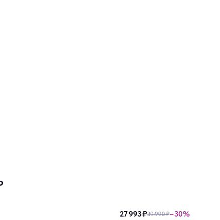
ь
27 993 ₽
–30%
39 990 ₽