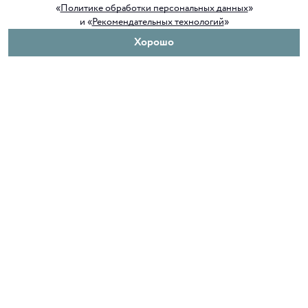
«
Политике обработки персональных данных
»
и «
Рекомендательных технологий
»
Хорошо
О нас
Покупателям
Клуб ORIGAMI
Доставка и оплата
Блог ORIGAMI
Возврат и обмен
Магазины
Как сделать заказ
Вакансии
Программа лояльности
Контакты
Служба поддержки
+7 4012 37 37 44
shop@origamiclub.ru