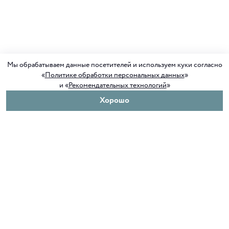
Мы обрабатываем данные посетителей и используем куки согласно
«
Политике обработки персональных данных
»
и «
Рекомендательных технологий
»
Хорошо
О нас
Покупателям
Клуб ORIGAMI
Доставка и оплата
Блог ORIGAMI
Возврат и обмен
Магазины
Как сделать заказ
Вакансии
Программа лояльности
Контакты