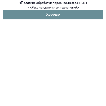
«
Политике обработки персональных данных
»
и «
Рекомендательных технологий
»
Хорошо
О нас
Покупателям
Клуб ORIGAMI
Доставка и оплата
Блог ORIGAMI
Возврат и обмен
Магазины
Как сделать заказ
Вакансии
Программа лояльности
Контакты
Служба поддержки
+7 4012 37 37 44
shop@origamiclub.ru