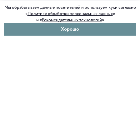
Мы обрабатываем данные посетителей и используем куки согласно
«
Политике обработки персональных данных
»
и «
Рекомендательных технологий
»
Хорошо
О нас
Покупателям
Клуб ORIGAMI
Доставка и оплата
Блог ORIGAMI
Возврат и обмен
Магазины
Как сделать заказ
Вакансии
Программа лояльности
Контакты
Служба поддержки
+7 4012 37 37 44