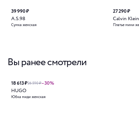
39 990 ₽
27 290 ₽
A.S.98
Calvin Klein
Сумка женская
Платье мини ж
Вы ранее смотрели
18 613 ₽
–30%
26 590 ₽
HUGO
Юбка миди женская