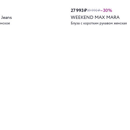
27 993 ₽
–30%
39 990 ₽
 Jeans
WEEKEND MAX MARA
енское
Блуза с коротким рукавом женская