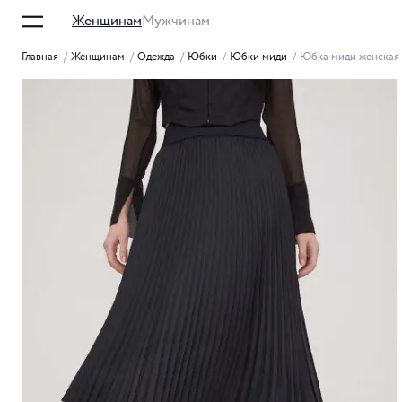
Женщинам
Мужчинам
Главная
/
Женщинам
/
Одежда
/
Юбки
/
Юбки миди
/
Юбка миди женская