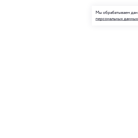
Мы обрабатываем данн
персональных данных
Подписк
О нас
и товар
Клуб ORIGAMI
Блог ORIGAMI
Для нее
Магазины
Вакансии
Контакты
Подписываясь на
персональных д
Служба поддержки
+7 4012 37 37 44