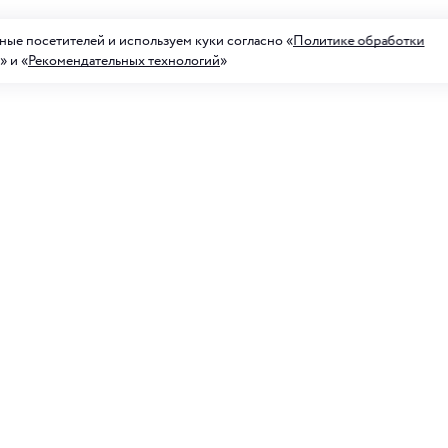
ые посетителей и используем куки согласно «
Политике обработки
» и «
Рекомендательных технологий
»
а на рассылку акций
ных предложений
Для него
 рассылку, я соглашаюсь с
условиями обработки
анных