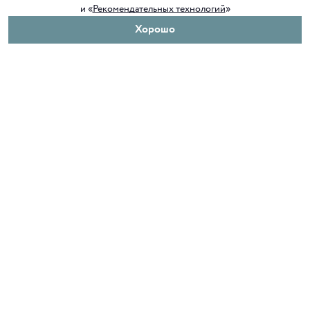
и «
Рекомендательных технологий
»
Хорошо
О нас
Покупателям
Клуб ORIGAMI
Доставка и оплата
Блог ORIGAMI
Возврат и обмен
Магазины
Как сделать заказ
Вакансии
Программа лояльности
Контакты
Служба поддержки
+7 4012 37 37 44
shop@origamiclub.ru