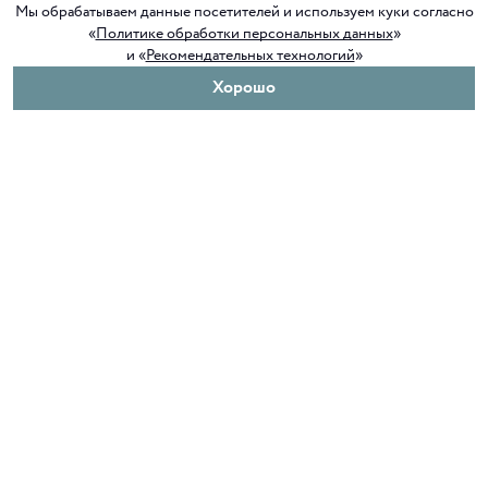
Мы обрабатываем данные посетителей и используем куки согласно
«
Политике обработки персональных данных
»
и «
Рекомендательных технологий
»
Хорошо
О нас
Покупателям
Клуб ORIGAMI
Доставка и оплата
Блог ORIGAMI
Возврат и обмен
Магазины
Как сделать заказ
Вакансии
Программа лояльности
Контакты
Служба поддержки
+7 4012 37 37 44
shop@origamiclub.ru