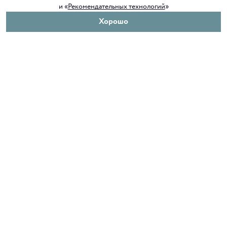
и «
Рекомендательных технологий
»
Хорошо
О нас
Покупателям
Клуб ORIGAMI
Доставка и оплата
Блог ORIGAMI
Возврат и обмен
Магазины
Как сделать заказ
Вакансии
Программа лояльности
Контакты
Служба поддержки
+7 4012 37 37 44
shop@origamiclub.ru