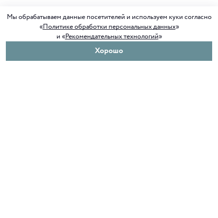
Мы обрабатываем данные посетителей и используем куки согласно
«
Политике обработки персональных данных
»
и «
Рекомендательных технологий
»
Хорошо
О нас
Покупателям
Клуб ORIGAMI
Доставка и оплата
Блог ORIGAMI
Возврат и обмен
Магазины
Как сделать заказ
Вакансии
Программа лояльности
Контакты
Служба поддержки
+7 4012 37 37 44