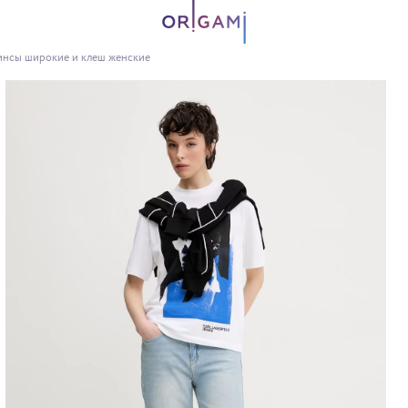
нсы широкие и клеш женские