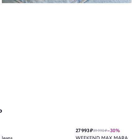
ь
27 993 ₽
–30%
39 990 ₽
 Jeans
WEEKEND MAX MARA