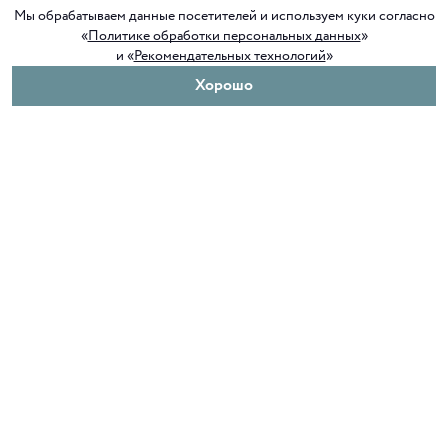
Мы обрабатываем данные посетителей и используем куки согласно
«
Политике обработки персональных данных
»
и «
Рекомендательных технологий
»
Хорошо
О нас
Покупателям
Клуб ORIGAMI
Доставка и оплата
Блог ORIGAMI
Возврат и обмен
Магазины
Как сделать заказ
Вакансии
Программа лояльности
Контакты
Служба поддержки
+7 4012 37 37 44
shop@origamiclub.ru