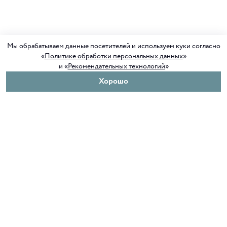
Мы обрабатываем данные посетителей и используем куки согласно
«
Политике обработки персональных данных
»
и «
Рекомендательных технологий
»
Хорошо
О нас
Покупателям
Клуб ORIGAMI
Доставка и оплата
Блог ORIGAMI
Возврат и обмен
Магазины
Как сделать заказ
Вакансии
Программа лояльности
Контакты